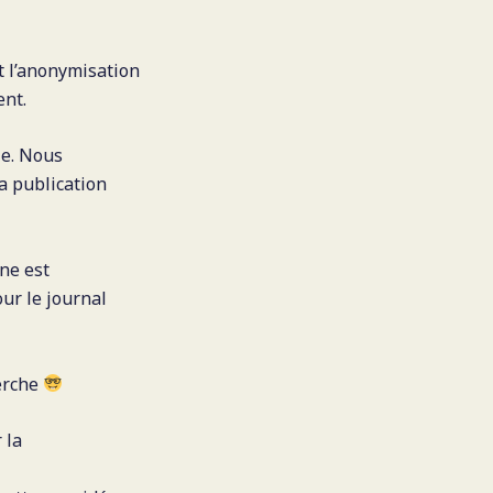
t l’anonymisation
nt.
le. Nous
a publication
ne est
ur le journal
erche
 la