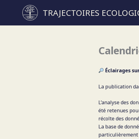
TRAJECTOIRES ECOLOGI
Aller
au
contenu
Calendri
Éclairages su
La publication d
L’analyse des do
été retenues pour
récolte des donné
La base de donnée
particulièrement 