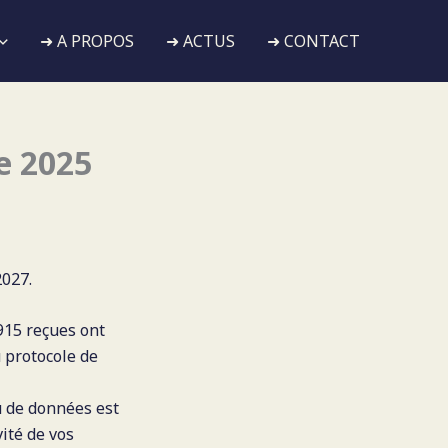
➜ A PROPOS
➜ ACTUS
➜ CONTACT
de 2025
2027.
915 reçues ont
 protocole de
u de données est
ité de vos